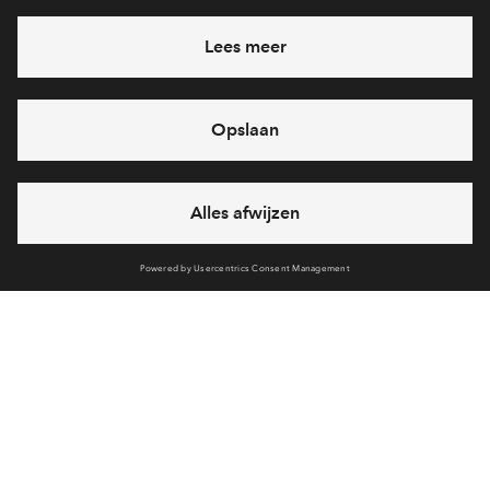
Heb je een vraag en wil je direct antwoord? Bel ons op
088
7122193
6 dagen per week beschikbaar (behalve tijdens
feestdagen)
vandaag van
09:00 - 18:00 uur
via chat en telefoon
Cookies
Over BPD
Disclaimer
Privacy statement
Sitemap
Klachten