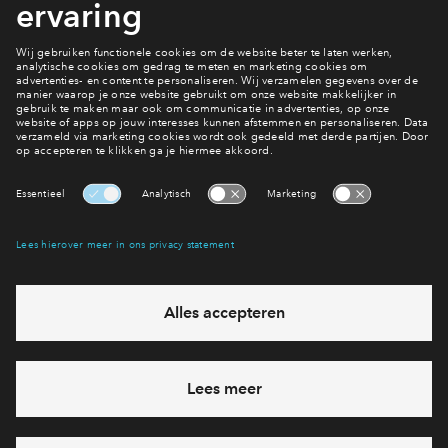
Kies jouw favoriete woning
Interesse? Meld je dan snel aan
Hiermee blijf je op de hoogte van het belangrijkste nieuws en
eventuele projecten
Ja, ik wil mij aanmelden
Heb je een vraag en wil je direct antwoord? Bel ons op
088
7122193
6 dagen per week beschikbaar (behalve tijdens
feestdagen)