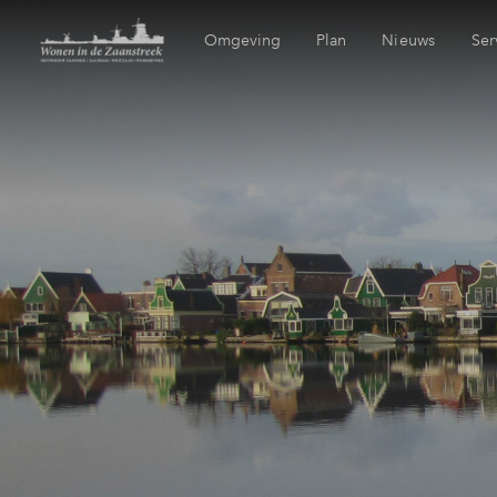
Omgeving
Plan
Nieuws
Ser
Locatie
Wijken
Mijn Eigen 
Bereikbaarheid
Duurzaamheid
Financierin
Voorzieningen
Toewijzing
Geschiedenis
Woning kop
Zaandam
Veelgesteld