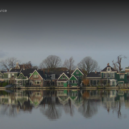
vice
Huis
g
en
e vragen