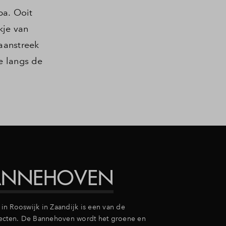
pa. Ooit
kje van
aanstreek
e langs de
ANNEHOVEN
n Rooswijk in Zaandijk is een van de
jecten. De Bannehoven wordt het groene en