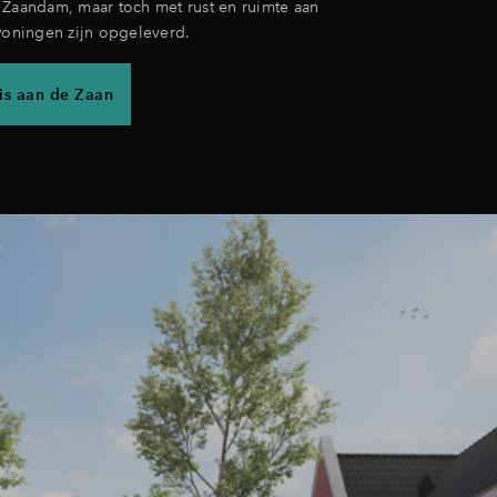
 Zaandam, maar toch met rust en ruimte aan
woningen zijn opgeleverd.
is aan de Zaan