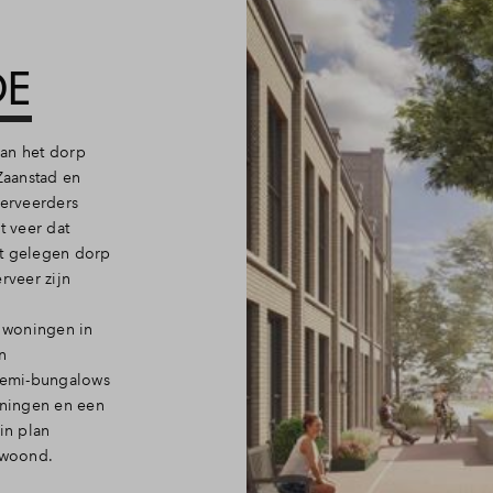
DE
van het dorp
Zaanstad en
erveerders
t veer dat
nt gelegen dorp
veer zijn
 woningen in
en
semi-bungalows
oningen en een
in plan
ewoond.