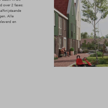
 over 2 fases:
lfvrijstaande
gen. Alle
eleverd en