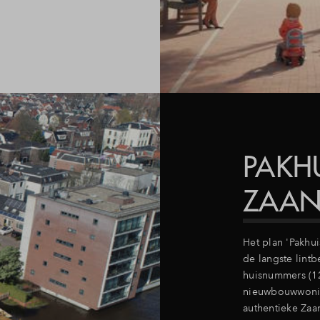
PAKH
ZAA
Het plan 'Pakhui
de langste lint
huisnummers (12
nieuwbouwwonin
authentieke Zaa