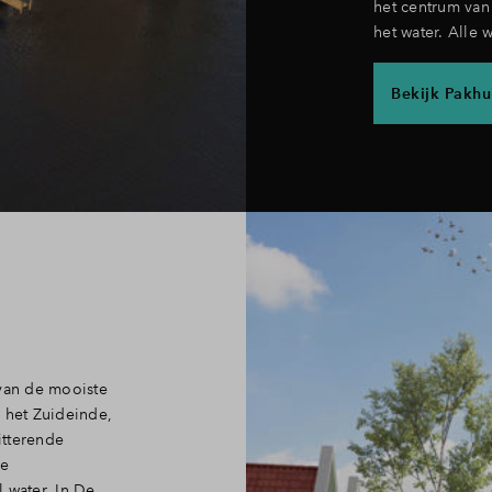
het centrum van
het water.
Alle 
Bekijk Pakhu
 van de mooiste
 het Zuideinde,
itterende
se
water. In De