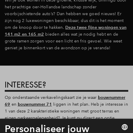
het prachtige oer-Hollandse landschap zonder
voorbijschietende auto’s? Dan hebben we goed nieuws! Er
zijn nog 2 luxewoningen beschikbaar, dus dit is het moment
om de knoop door te hakken.
Deze twee fijne woningen van
141 m2 en 165 m2
bieden alles wat je nodig hebt en de
grote ramen zorgen voor een licht en fris gevoel. Wie weet
geniet je binnenkort van de avondzon op je veranda!
INTERESSE?
Op onderstaande verkavelingskaart zie je waar
bouwnummer
69
en
bouwnummer 71
liggen in het plan. Heb je interesse in
1 van deze 2 karakteristieke woningen met groot terras en
eigen parkeergelegenheid? Je kunt nu direct een optie
nemen of als iemand je net voor is geweest, kun je je toch
aanmelden en dan kom je op de reservelijst.