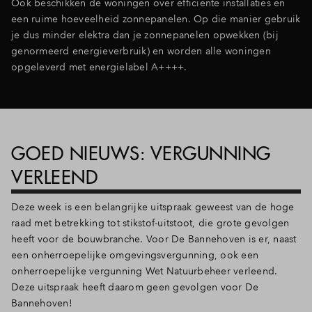
Ook beschikken de woningen over efficiënte installaties en
een ruime hoeveelheid zonnepanelen. Op die manier gebruik
je dus minder elektra dan je zonnepanelen opwekken (bij
genormeerd energieverbruik) en worden alle woningen
opgeleverd met energielabel A++++.
GOED NIEUWS: VERGUNNING
VERLEEND
Deze week is een belangrijke uitspraak geweest van de hoge
raad met betrekking tot stikstof-uitstoot, die grote gevolgen
heeft voor de bouwbranche. Voor De Bannehoven is er, naast
een onherroepelijke omgevingsvergunning, ook een
onherroepelijke vergunning Wet Natuurbeheer verleend.
Deze uitspraak heeft daarom geen gevolgen voor De
Bannehoven!