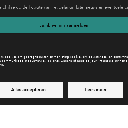
 blijf je op de hoogte van het belangrijkste nieuws en eventuele p
Ja, ik wil mij aanmelden
eb je een vraag en wil je direct antwoord? Bel ons op
088 71221
6 dagen per week beschikbaar (behalve tijdens feestdagen)
vandaag van
10:00 - 13:00 uur
via chat en telefoon
Laat een bericht achter
Veelgestelde vragen