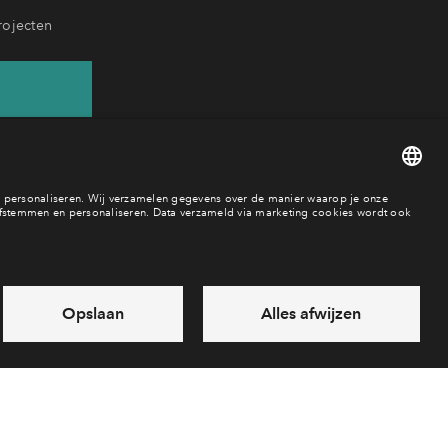
rojecten
93