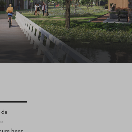
 de
ze
hure heen