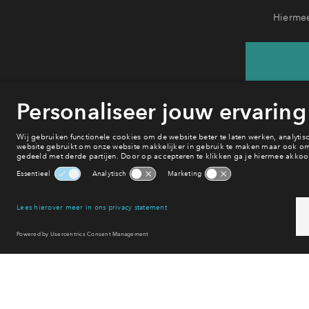
Hiermee
H