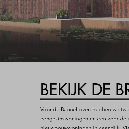
BEKIJK DE 
Voor de Bannehoven hebben we twee
eengezinswoningen en een voor de a
nieuwbouwwoningen in Zaandijk. Via